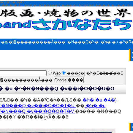
�i�O�O�U�O
Љ�� �ŉ� �u �A�}�N�T�N���Q �v��i�O�O�T�U �� �ŉ� �u �~�Y�N
�E �킽�邁���������Ȃ���
�N���Q
�ŉ�
�ŉ� �u �^�
Web
���c�j �ŉ�E�ĕ��̐��E
邁���������Ȃ���
� �u �^�R�N���Q �v��i�O�O�U�O
Љ�� �ŉ� �́A�ȑO�ɂ��Љ��
�ŉ� �u �A�}
T�N���Q �v��i�O�O�T�U
��
�ŉ� �u
Y�N���Q �v��i�O�O�T�V
�ɑ��� �N���Q
�V���[�Y �̑�R��i�ڂɂȂ�܂��B