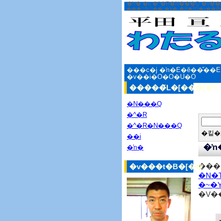
�ŉ� �u �^�R�N���Q �v�
���񂲏Љ�� �ŉ� �́A�ȑO�ɂ��
���c�j �ŉ�E�ĕ��̐�
�v��i�O�O�U�O
�����̃L�[���[�h
�N���Q
�^�R
�^�R�N���Q
�킽�
��i
�ŉ
�ŉ�
���
�v���t�B�[��
�N�
�~�