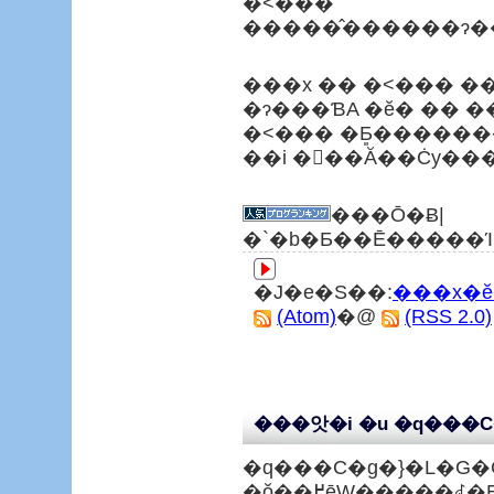
�˂���
���x �� �˂��� ��
�ɂ���ƁA �ĕ� �� 
�˂��� �Ƃ͈������
��i �𒤂��Ă��Ċy�
���Ō�Ƀ|
�`�b�Ƃ��Ē�����
�J�e�S��:
���x
�
(Atom)
�@
(RSS 2.0)
���앗�i �u �q���C
�q���C�g�}�L�G�
�ŏ��߂ēW�����ꂽ�Ƃ��A�{�N�͂P�l��